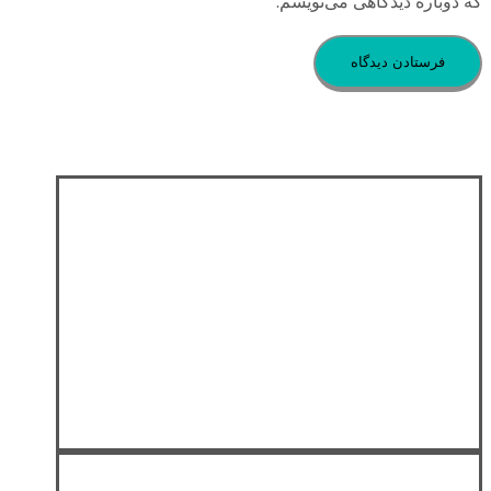
که دوباره دیدگاهی می‌نویسم.
Address : Workshop number 503, Talash
Workshop Collection, Abu Reihan Park,
Isfahan Science & Technology Town, Isfahan
University of Technology, Isfahan