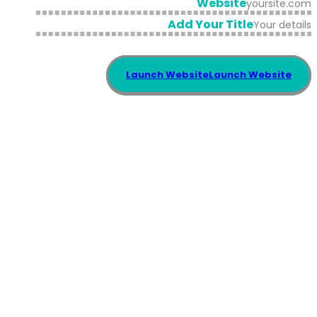
Website
yoursite.com
Add Your Title
Your details
Launch Website
Launch Website