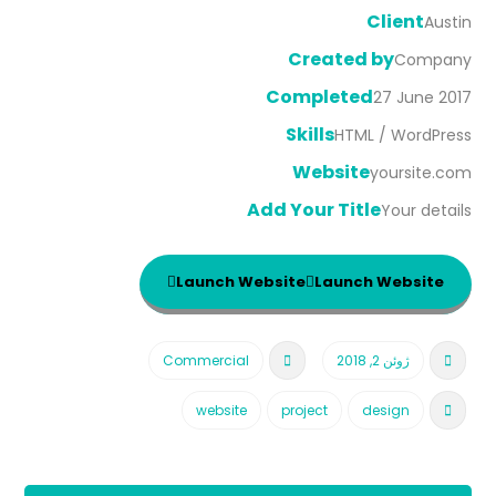
Client
Austin
Created by
Company
Completed
27 June 2017
Skills
HTML / WordPress
Website
yoursite.com
Add Your Title
Your details
Launch Website
Launch Website
ژوئن 2, 2018
Commercial
website
project
design